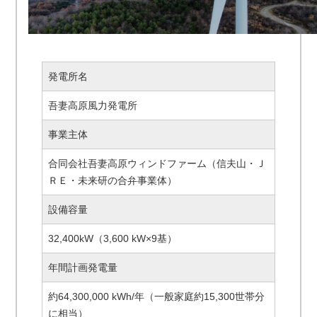
発電所名
吾妻高原風力発電所
事業主体
合同会社吾妻高原ウィンドファーム（信夫山・Ｊ
ＲＥ・未来研の合弁事業体）
設備容量
32,400kW（3,600 kW×9基）
年間計画発電量
約64,300,000 kWh/年（一般家庭約15,300世帯分
に相当）